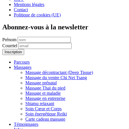
Mentions légales
Contact
Politique de cookies (UE)
Abonnez-vous à la newsletter
Prénom
Courriel
Parcours
Massages
Massage décontractant (Deep Tissue)
Massage du ventre Chi Nei Tsang
Massage prénatal
Massage Thaï du pied
Massage et maladie
Massage en entreprise
Shiatsu relaxant
Soin Cœur et Corps
Soin énergétique Reiki
Carte cadeau massage
Témoignages