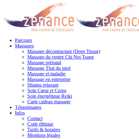
Parcours
Massages
Massage décontractant (Deep Tissue)
Massage du ventre Chi Nei Tsang
Massage prénatal
Massage Thaï du pied
Massage et maladie
Massage en entreprise
Shiatsu relaxant
Soin Cœur et Corps
Soin énergétique Reiki
Carte cadeau massage
Témoignages
Infos
Contact
Code éthique
Tarifs & horaires
Mentions légales