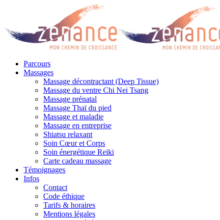
Parcours
Massages
Massage décontractant (Deep Tissue)
Massage du ventre Chi Nei Tsang
Massage prénatal
Massage Thaï du pied
Massage et maladie
Massage en entreprise
Shiatsu relaxant
Soin Cœur et Corps
Soin énergétique Reiki
Carte cadeau massage
Témoignages
Infos
Contact
Code éthique
Tarifs & horaires
Mentions légales